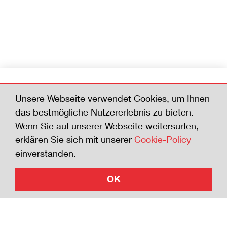
Werden Sie Mitglied
Unsere Webseite verwendet Cookies, um Ihnen
Helfen Sie mit, die Zahl der Todesfälle zu
das bestmögliche Nutzererlebnis zu bieten.
senken. Wer der Sicherheits-Charta beitritt
Wenn Sie auf unserer Webseite weitersurfen,
zeigt die Bereitschaft, sich für die Sicherheit
erklären Sie sich mit unserer
Cookie-Policy
zu engagieren.
einverstanden.
OK
Jetzt beitreten