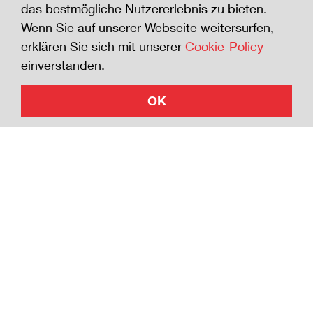
Helfen Sie mit, die Zahl der Todesfälle zu
das bestmögliche Nutzererlebnis zu bieten.
senken. Wer der Sicherheits-Charta beitritt
Wenn Sie auf unserer Webseite weitersurfen,
zeigt die Bereitschaft, sich für die Sicherheit
erklären Sie sich mit unserer
Cookie-Policy
zu engagieren.
einverstanden.
OK
Jetzt beitreten