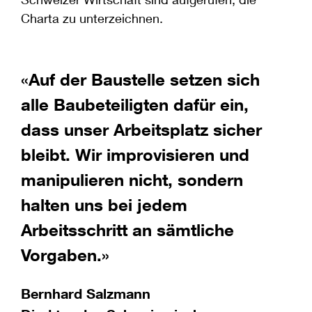
Charta zu unterzeichnen.
t
«Auf der Baustelle setzen sich
«
alle Baubeteiligten dafür ein,
A
dass unser Arbeitsplatz sicher
d
bleibt. Wir improvisieren und
S
e
manipulieren nicht, sondern
P
halten uns bei jedem
Arbeitsschritt an sämtliche
Vorgaben.»
Bernhard Salzmann