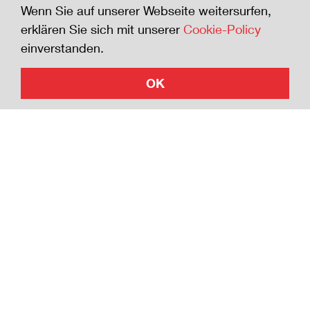
senken. Wer der Sicherheits-Charta beitritt
Wenn Sie auf unserer Webseite weitersurfen,
zeigt die Bereitschaft, sich für die Sicherheit
erklären Sie sich mit unserer
Cookie-Policy
zu engagieren.
einverstanden.
OK
Jetzt beitreten