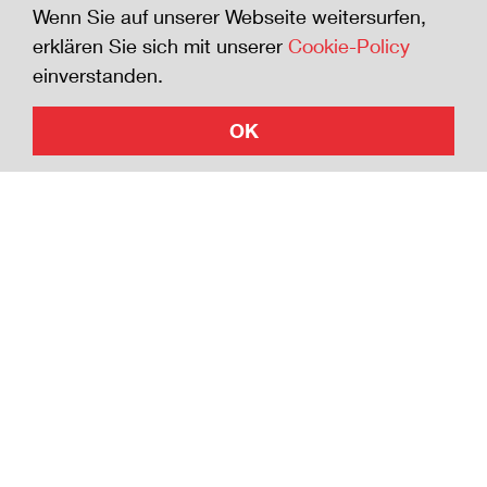
senken. Wer der Sicherheits-Charta beitritt
Wenn Sie auf unserer Webseite weitersurfen,
zeigt die Bereitschaft, sich für die Sicherheit
erklären Sie sich mit unserer
Cookie-Policy
zu engagieren.
einverstanden.
OK
Jetzt beitreten