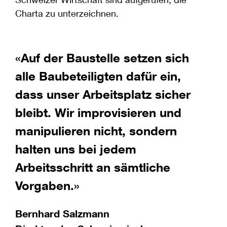
Charta zu unterzeichnen.
t
«Auf der Baustelle setzen sich
«
alle Baubeteiligten dafür ein,
A
dass unser Arbeitsplatz sicher
d
bleibt. Wir improvisieren und
S
e
manipulieren nicht, sondern
P
halten uns bei jedem
Arbeitsschritt an sämtliche
Vorgaben.»
Bernhard Salzmann